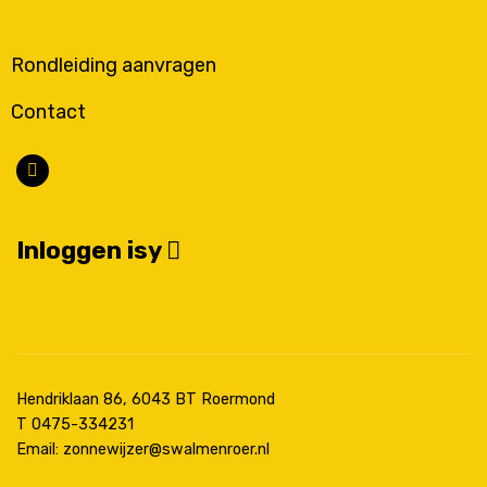
Rondleiding aanvragen
Contact
Volg
ons
via
Inloggen isy
Facebook
Hendriklaan 86, 6043 BT Roermond
T 0475-334231
Email: zonnewijzer@swalmenroer.nl